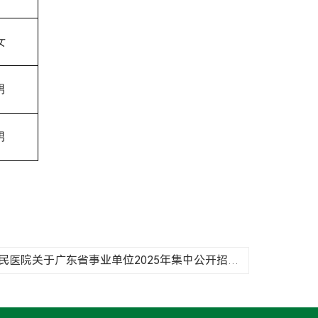
女
男
男
下一篇：珠海市第三人民医院关于广东省事业单位2025年集中公开招聘高层次和急需紧缺人才第二轮滚动招聘资格复审的通知