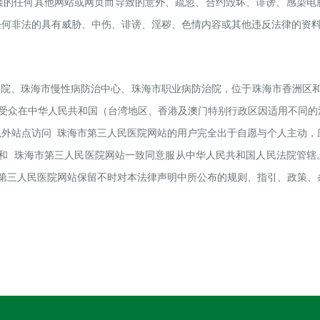
接的任何其他网站或网页而导致的意外、疏忽、合约毁坏、诽谤、感染电
任何非法的具有威胁、中伤、诽谤、淫秽、色情内容或其他违反法律的资
医院
、
珠海市慢性病防治中心
、
珠海市职业病防治院
，位于
珠海市香洲区
受众在中华人民共和国（台湾地区、香港及澳门特别行政区因适用不同的
以外站点访问
珠海市第三
人民医院
网站的用户完全出于自愿与个人主动，
和
珠海市第三
人民医院
网站一致同意服从中华人民共和国人民法院管辖
第三
人民医院
网站保留不时对本法律声明中所公布的规则、指引、政策、