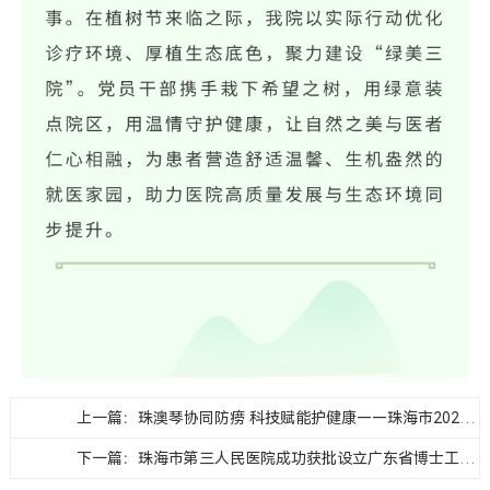
上一篇：珠澳琴协同防痨 科技赋能护健康——珠海市2026年世界防治结核病日系列活动暨首届珠澳琴结核病创新技术科普活动成功举办
下一篇：珠海市第三人民医院成功获批设立广东省博士工作站