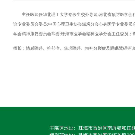
主任医师
任华北理工大学专硕生校外导师
河北省预防医学会
;
诊专业委员会委员
中国心理卫生协会煤炭分会心身医学专业委员
;
学会精神康复委员会常委
珠海市医学会精神医学分会主任委员；
;
擅长：情感障碍、抑郁症、焦虑障碍、精神分裂症及睡眠障碍等
主院区地址：珠海市香洲区南屏镇和正路