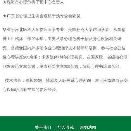
★珠海市心理危机干预中心负责人
★广东省心理卫生协会危机干预专委会委员
毕业于河北医科大学临床医学专业，美国杜克大学访问学者，从事精
神卫生临床工作
余年，主要从事心理危机干预及身心疾病相关研
20
究。曾接受国内外多项专业心理治疗技术督导和培训，参与社会公益
性心理讲座
余场；多家媒体特约心理嘉宾。在国家级、省级核心期
200
刊发表论文
余篇，发表科普文章
余篇，编写心理书籍
余部。
20
200
10
技术擅长：擅长婚姻、情感及人际关系心理咨询，对于应激障碍及身
心疾病诊治有丰富的临床经验。
关于我们
加入收藏
网站地图